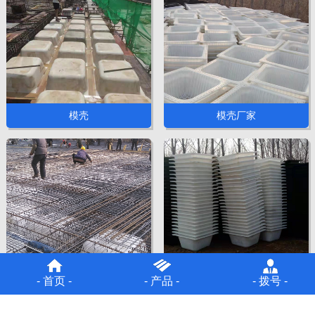
模壳
模壳厂家
塑料模壳
建筑模壳
- 首页 -
- 产品 -
- 拨号 -