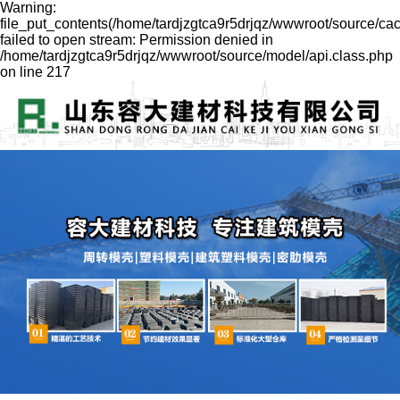
Warning:
file_put_contents(/home/tardjzgtca9r5drjqz/wwwroot/source/ca
failed to open stream: Permission denied in
/home/tardjzgtca9r5drjqz/wwwroot/source/model/api.class.php
on line 217