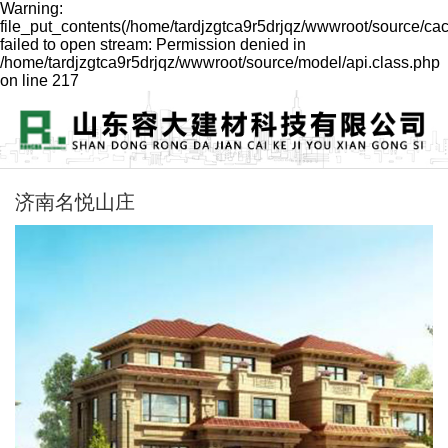
Warning:
file_put_contents(/home/tardjzgtca9r5drjqz/wwwroot/source/ca
failed to open stream: Permission denied in
/home/tardjzgtca9r5drjqz/wwwroot/source/model/api.class.php
on line 217
济南名悦山庄